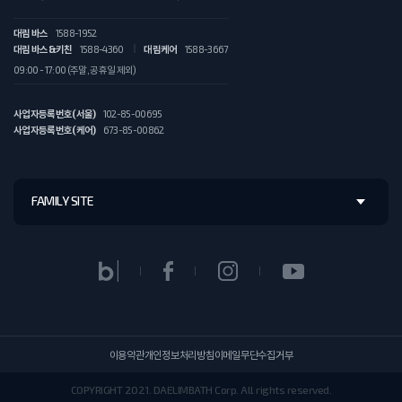
대림 바스
1588-1952
대림 바스&키친
1588-4360
대림케어
1588-3667
09:00 - 17:00 (주말, 공휴일 제외)
사업자등록번호(서울)
102-85-00695
사업자등록번호(케어)
673-85-00862
FAMILY SITE
이용약관
개인정보처리방침
이메일무단수집거부
COPYRIGHT 2021. DAELIMBATH Corp. All rights reserved.