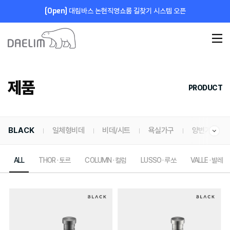
[Open]
대림바스 논현직영쇼룸 길찾기 시스템 오픈
제품
PRODUCT
BLACK
일체형비데
비데/시트
욕실가구
양변기
ALL
THOR · 토르
COLUMN · 컬럼
LUSSO · 루쏘
VALLE · 발레