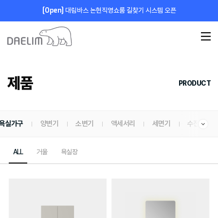
[Open]
대림바스 논현직영쇼룸 길찾기 시스템 오픈
제품
PRODUCT
욕실가구
양변기
소변기
액세서리
세면기
수전금구
ALL
거울
욕실장