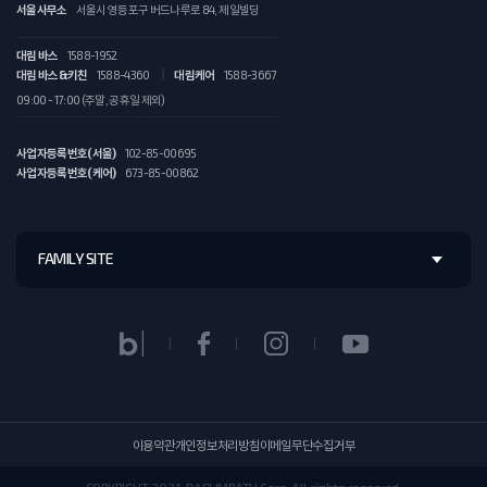
서울사무소
서울시 영등포구 버드나루로 84, 제일빌딩
대림 바스
1588-1952
대림 바스&키친
1588-4360
대림케어
1588-3667
09:00 - 17:00 (주말, 공휴일 제외)
사업자등록번호(서울)
102-85-00695
사업자등록번호(케어)
673-85-00862
FAMILY SITE
이용약관
개인정보처리방침
이메일무단수집거부