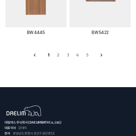
BW 4445
BW 5422
1
2
3
4
5
대림바스 주식회사 (DAELIMBATH Co., Ltd.)
대표이사
강태식
본사
경상남도 창원시 성산구 공단로 52