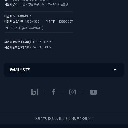
서울사무소
서울시 영등포구 버드나루로 84, 제일빌딩
대림 바스
1588-1952
대림 바스&키친
1588-4360
대림케어
1588-3667
09:00 - 17:00 (주말, 공휴일 제외)
사업자등록번호(서울)
102-85-00695
사업자등록번호(케어)
673-85-00862
FAMILY SITE
이용약관
개인정보처리방침
이메일무단수집거부