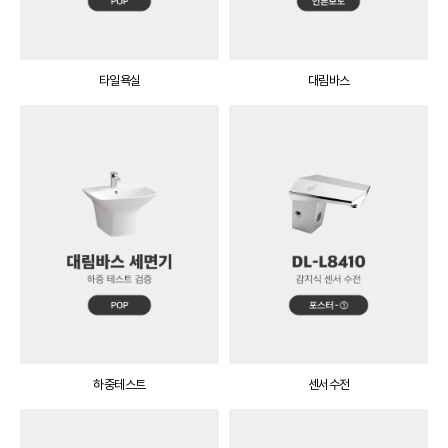
타일욕실
대림바스
하중테스트
센서수전