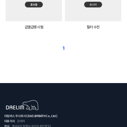
급열급랭 시험
필터 수전
1
대림바스 주식회사 (DAELIMBATH Co., Ltd.)
대표이사
강태식
본사
경상남도 창원시 성산구 공단로 52