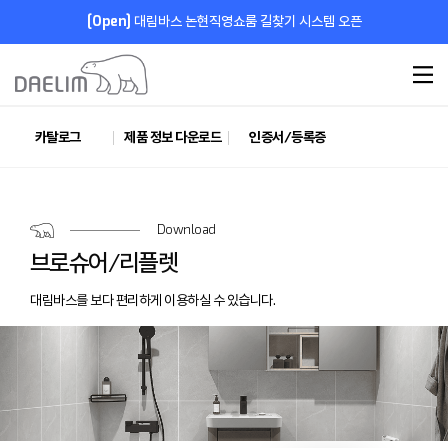
[Open]
대림바스 논현직영쇼룸 길찾기 시스템 오픈
카탈로그
제품 정보 다운로드
인증서/등록증
브로슈어/리플렛
시공 수첩/기타
Download
브로슈어/리플렛
대림바스를 보다 편리하게 이용하실 수 있습니다.