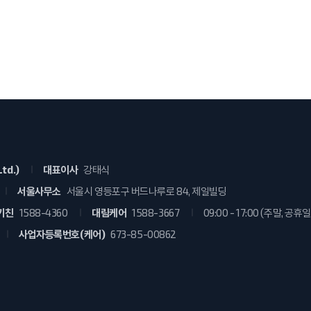
td.)
대표이사
강태식
서울사무소
서울시 영등포구 버드나루로 84, 제일빌딩
키친
1588-4360
대림케어
1588-3667
09:00 - 17:00 (주말, 공휴
사업자등록번호(케어)
673-85-00862