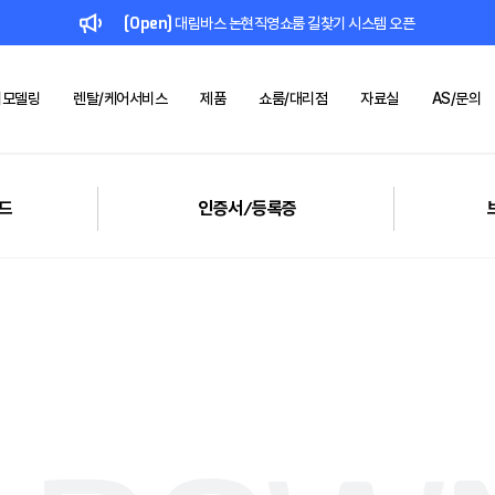
[Open]
대림바스 논현직영쇼룸 길찾기 시스템 오픈
리모델링
렌탈/케어서비스
제품
쇼룸/대리점
자료실
AS/문의
드
컬렉션
대림 바스
브랜드
1:1 문의
인증서/등록증
공지사항
키친
대림케어
쇼룸
제품소개
기술력
사업제안
리모델링
IR
렌탈/케어
브로슈어/리플렛
대리점
SNS
부품몰
레퍼런스
시공사례
시
로드
&
인증서/등록증
BLACK
FÜLEN
일체형비데
욕실 리모델링
렌탈 서비스
대림바스
위생도기 기술력
주방 리모델링
스마트 욕실케어
수전 기술력