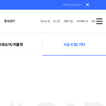
하루 동안 보지 않기
홍보센터
회사소개
로그인
회원가입
마이페이지
EN
공수첩/기타
AS/설치가이드
브로슈어/리플렛
시공 수첩/기타