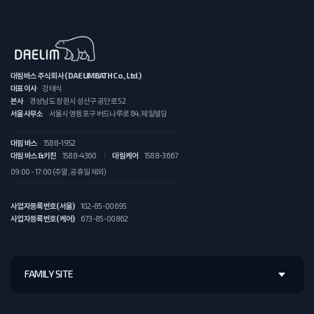
대림바스 주식회사 (DAELIMBATH Co., Ltd.)
대표이사
강태식
본사
경상남도 창원시 성산구 공단로 52
서울사무소
서울시 영등포구 버드나루로 84, 제일빌딩
대림 바스
1588-1952
대림 바스&키친
1588-4360
대림케어
1588-3667
09:00 - 17:00 (주말, 공휴일 제외)
사업자등록번호(서울)
102-85-00695
사업자등록번호(케어)
673-85-00862
FAMILY SITE