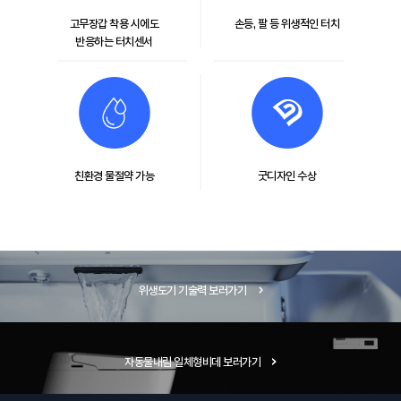
고무장갑 착용 시에도
손등, 팔 등 위생적인 터치
반응하는 터치센서
친환경 물절약 가능
굿디자인 수상
위생도기 기술력 보러가기
자동물내림 일체형비데 보러가기