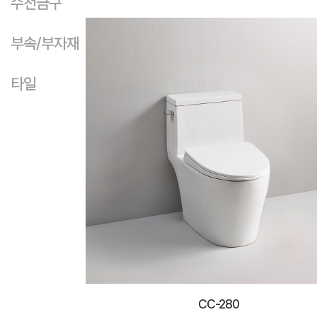
수전금구
부속/부자재
타일
CC-280