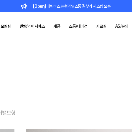
[Open]
대림바스 논현직영쇼룸 길찾기 시스템 오픈
리모델링
렌탈/케어서비스
제품
쇼룸/대리점
자료실
AS/문의
드
컬렉션
대림 바스
브랜드
1:1 문의
인증서/등록증
공지사항
키친
대림케어
쇼룸
제품소개
기술력
사업제안
리모델링
IR
렌탈/케어
브로슈어/리플렛
대리점
SNS
부품몰
레퍼런스
시공사례
시
&
BLACK
FÜLEN
일체형비데
욕실 리모델링
렌탈 서비스
대림바스
위생도기 기술력
주방 리모델링
스마트 욕실케어
수전 기술력
쉬밸브형