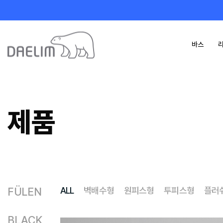
바스
카탈로그
제품 정보 다운로
제품
F
Ü
LEN
ALL
벽배수형
원피스형
투피스형
플러
BLACK