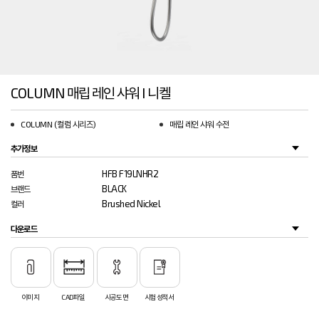
COLUMN 매립 레인 샤워 I 니켈
COLUMN (컬럼 시리즈)
매립 레인 샤워 수전
추가정보
HFB F19LNHR2
품번
BLACK
브랜드
Brushed Nickel
컬러
다운로드
이미지
CAD파일
시공도면
시험성적서