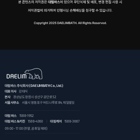
대림바스 주식회사 (DAELIMBATH Co., Ltd.)
대표이사
강태식
본사
경상남도 창원시 성산구 공단로 52
서울사무소
서울시 영등포구 버드나루로 84, 제일빌딩
대림 바스
1588-1952
대림 바스&키친
1588-4360
대림케어
1588-3667
09:00 - 17:00 (주말, 공휴일 제외)