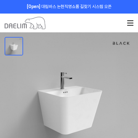
[Open]
대림바스 논현직영쇼룸 길찾기 시스템 오픈