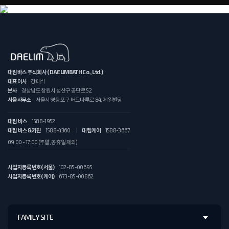
대림바스 주식회사 (DAELIMBATH Co., Ltd.)
대표이사
강태식
본사
경상남도 창원시 성산구 공단로 52
서울사무소
서울시 영등포구 버드나루로 84, 제일빌딩
대림 바스
1588-1952
대림 바스&키친
1588-4360
대림케어
1588-3667
09:00 - 17:00 (주말, 공휴일 제외)
사업자등록번호(서울)
102-85-00695
사업자등록번호(케어)
673-85-00862
FAMILY SITE