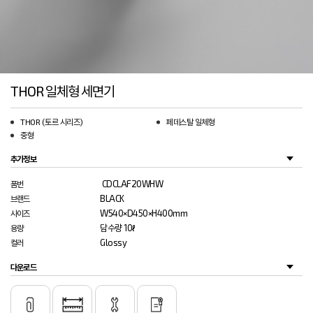
THOR 일체형 세면기
THOR (토르 시리즈)
페데스탈 일체형
중형
추가정보
CDCLAF20WHW
품번
BLACK
브랜드
W540×D450×H400mm
사이즈
담수량 10ℓ
용량
Glossy
컬러
다운로드