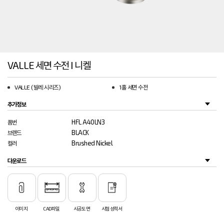
VALLE 세면 수전 I 니켈
VALLE (발레 시리즈)
1홀 세면 수전
추가정보
HFL A40LN3
품번
BLACK
브랜드
Brushed Nickel
컬러
다운로드
이미지
CAD파일
시공도면
시험성적서