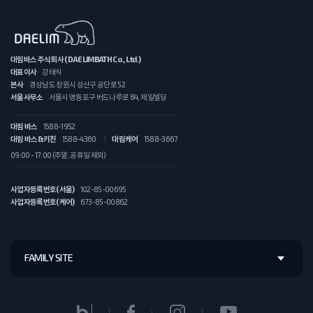
대림바스 주식회사 (DAELIMBATH Co., Ltd.)
대표이사
강태식
본사
경상남도 창원시 성산구 공단로 52
서울사무소
서울시 영등포구 버드나루로 84, 제일빌딩
대림 바스
1588-1952
대림 바스&키친
1588-4360
대림케어
1588-3667
09:00 - 17:00 (주말, 공휴일 제외)
사업자등록번호(서울)
102-85-00695
사업자등록번호(케어)
673-85-00862
FAMILY SITE