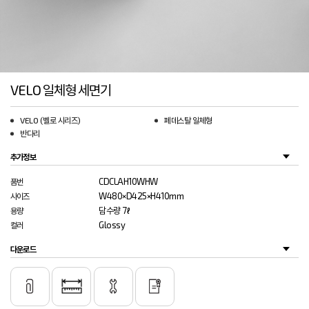
VELO 일체형 세면기
VELO (벨로 시리즈)
페데스탈 일체형
반다리
추가정보
CDCLAH10WHW
품번
W480×D425×H410mm
사이즈
담수량 7ℓ
용량
Glossy
컬러
다운로드