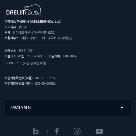
대림바스 주식회사 (DAELIMBATH Co., Ltd.)
대표이사
강태식
본사
경상남도 창원시 성산구 공단로 52
서울사무소
서울시 영등포구 버드나루로 84, 제일빌딩
대림 바스
1588-1952
대림 바스&키친
1588-4360
대림케어
1588-3667
09:00 - 17:00 (주말, 공휴일 제외)
사업자등록번호(서울)
102-85-00695
사업자등록번호(케어)
673-85-00862
FAMILY SITE