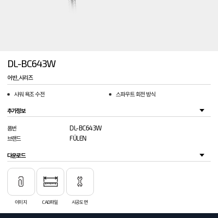
DL-BC643W
어반_시리즈
샤워 욕조 수전
스파우트 회전 방식
추가정보
DL-BC643W
품번
FÜLEN
브랜드
다운로드
이미지
CAD파일
시공도면