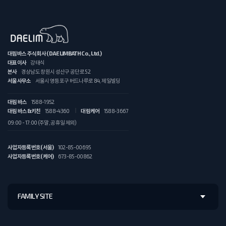
대림바스 주식회사 (DAELIMBATH Co., Ltd.)
대표이사
강태식
본사
경상남도 창원시 성산구 공단로 52
서울사무소
서울시 영등포구 버드나루로 84, 제일빌딩
대림 바스
1588-1952
대림 바스&키친
1588-4360
대림케어
1588-3667
09:00 - 17:00 (주말, 공휴일 제외)
사업자등록번호(서울)
102-85-00695
사업자등록번호(케어)
673-85-00862
FAMILY SITE