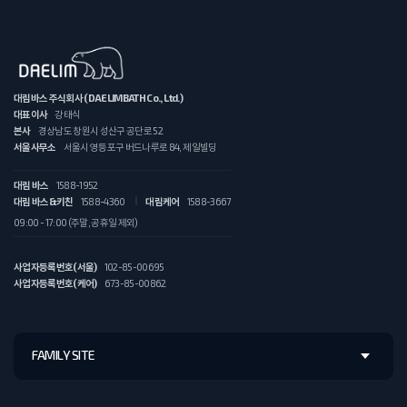
대림바스 주식회사 (DAELIMBATH Co., Ltd.)
대표이사
강태식
본사
경상남도 창원시 성산구 공단로 52
서울사무소
서울시 영등포구 버드나루로 84, 제일빌딩
대림 바스
1588-1952
대림 바스&키친
1588-4360
대림케어
1588-3667
09:00 - 17:00 (주말, 공휴일 제외)
사업자등록번호(서울)
102-85-00695
사업자등록번호(케어)
673-85-00862
FAMILY SITE