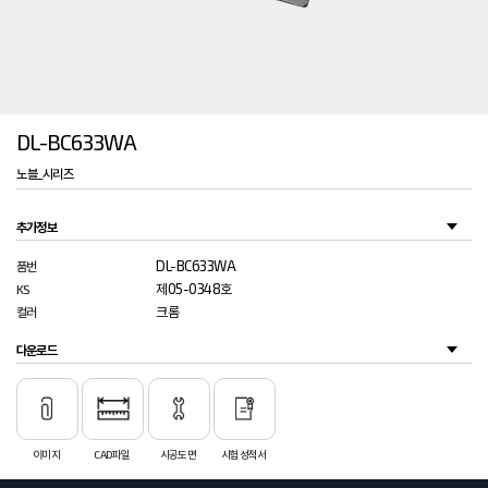
DL-BC633WA
노블_시리즈
추가정보
DL-BC633WA
품번
제05-0348호
KS
크롬
컬러
다운로드
이미지
CAD파일
시공도면
시험성적서