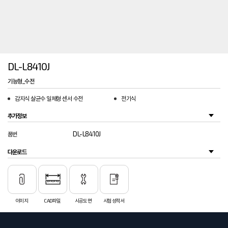
DL-L8410J
기능형_수전
감지식 살균수 일체형 센서 수전
전기식
추가정보
DL-L8410J
품번
다운로드
이미지
CAD파일
시공도면
시험성적서