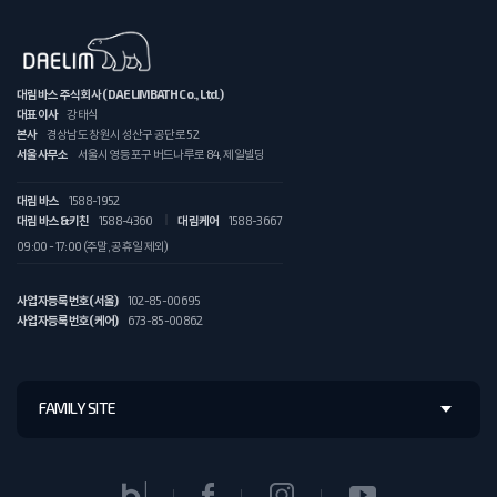
대림바스 주식회사 (DAELIMBATH Co., Ltd.)
대표이사
강태식
본사
경상남도 창원시 성산구 공단로 52
서울사무소
서울시 영등포구 버드나루로 84, 제일빌딩
대림 바스
1588-1952
대림 바스&키친
1588-4360
대림케어
1588-3667
09:00 - 17:00 (주말, 공휴일 제외)
사업자등록번호(서울)
102-85-00695
사업자등록번호(케어)
673-85-00862
FAMILY SITE