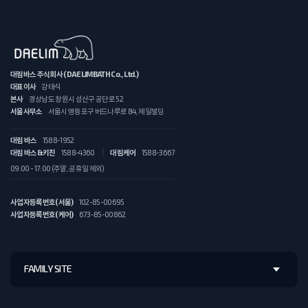
대림바스 주식회사 (DAELIMBATH Co., Ltd.)
대표이사
강태식
본사
경상남도 창원시 성산구 공단로 52
서울사무소
서울시 영등포구 버드나루로 84, 제일빌딩
대림 바스
1588-1952
대림 바스&키친
1588-4360
대림케어
1588-3667
09:00 - 17:00 (주말, 공휴일 제외)
사업자등록번호(서울)
102-85-00695
사업자등록번호(케어)
673-85-00862
FAMILY SITE