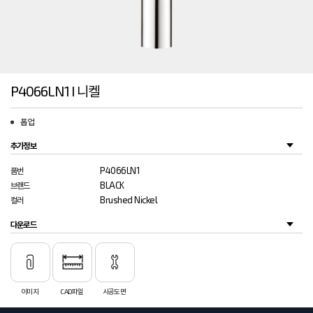
P4066LN1 I 니켈
폽업
추가정보
P4066LN1
품번
BLACK
브랜드
Brushed Nickel
컬러
다운로드
이미지
CAD파일
시공도면