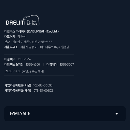
대림바스 주식회사 (DAELIMBATH Co., Ltd.)
대표이사
강태식
본사
경상남도 창원시 성산구 공단로 52
서울사무소
서울시 영등포구 버드나루로 84, 제일빌딩
대림 바스
1588-1952
대림 바스&키친
1588-4360
대림케어
1588-3667
09:00 - 17:00 (주말, 공휴일 제외)
사업자등록번호(서울)
102-85-00695
사업자등록번호(케어)
673-85-00862
FAMILY SITE