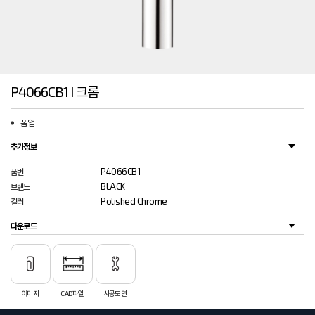
P4066CB1 I 크롬
폽업
추가정보
P4066CB1
품번
BLACK
브랜드
Polished Chrome
컬러
다운로드
이미지
CAD파일
시공도면