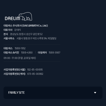
대림바스 주식회사 (DAELIMBATH Co., Ltd.)
대표이사
강태식
본사
경상남도 창원시 성산구 공단로 52
서울사무소
서울시 영등포구 버드나루로 84, 제일빌딩
대림 바스
1588-1952
대림 바스&키친
1588-4360
대림케어
1588-3667
09:00 - 17:00 (주말, 공휴일 제외)
사업자등록번호(서울)
102-85-00695
사업자등록번호(케어)
673-85-00862
FAMILY SITE