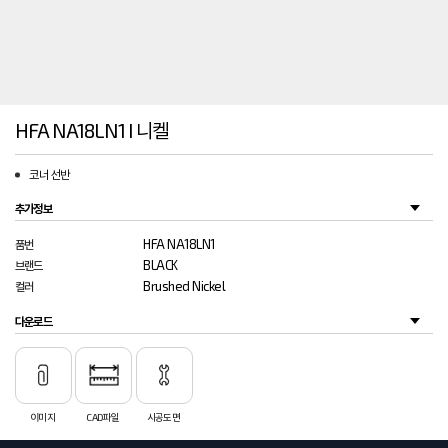
HFA NA18LN1 I 니켈
코너 선반
추가정보
HFA NA18LN1
품번
BLACK
브랜드
Brushed Nickel
컬러
다운로드
이미지
CAD파일
시공도면