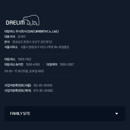
대림바스 주식회사 (DAELIMBATH Co., Ltd.)
대표이사
강태식
본사
경상남도 창원시 성산구 공단로 52
서울사무소
서울시 영등포구 버드나루로 84, 제일빌딩
대림 바스
1588-1952
대림 바스&키친
1588-4360
대림케어
1588-3667
09:00 - 17:00 (주말, 공휴일 제외)
사업자등록번호(서울)
102-85-00695
사업자등록번호(케어)
673-85-00862
FAMILY SITE