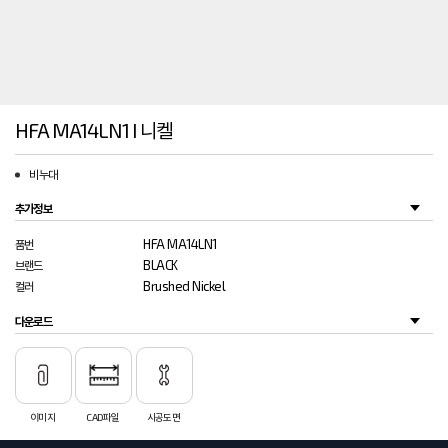
HFA MA14LN1 I 니켈
비누대
추가정보
HFA MA14LN1
품번
BLACK
브랜드
Brushed Nickel
컬러
다운로드
이미지
CAD파일
시공도면