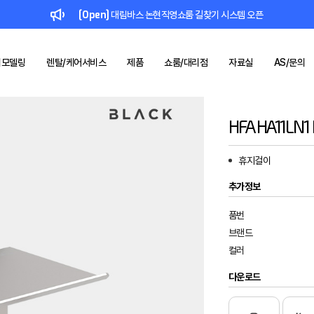
[Open]
대림바스 논현직영쇼룸 길찾기 시스템 오픈
리모델링
렌탈/케어서비스
제품
쇼룸/대리점
자료실
AS/문의
HFA HA11LN1
드
컬렉션
대림 바스
브랜드
1:1 문의
인증서/등록증
공지사항
키친
대림케어
쇼룸
제품소개
기술력
사업제안
리모델링
IR
렌탈/케어
브로슈어/리플렛
대리점
SNS
부품몰
레퍼런스
시공사례
시
&
휴지걸이
BLACK
FÜLEN
일체형비데
욕실 리모델링
렌탈 서비스
대림바스
위생도기 기술력
주방 리모델링
스마트 욕실케어
추가정보
수전 기술력
품번
브랜드
컬러
다운로드