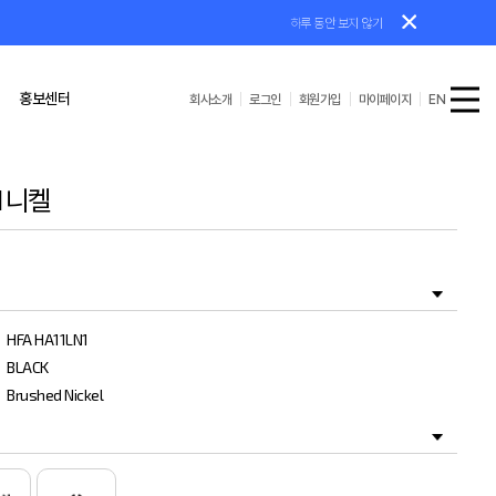
하루 동안 보지 않기
홍보센터
회사소개
로그인
회원가입
마이페이지
EN
 I 니켈
공수첩/기타
AS/설치가이드
HFA HA11LN1
BLACK
Brushed Nickel