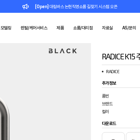
[Open]
대림바스 논현직영쇼룸 길찾기 시스템 오픈
리모델링
렌탈/케어서비스
제품
쇼룸/대리점
자료실
AS/문의
RADICE K15
드
컬렉션
대림 바스
브랜드
1:1 문의
인증서/등록증
공지사항
키친
대림케어
쇼룸
제품소개
기술력
사업제안
리모델링
IR
렌탈/케어
브로슈어/리플렛
대리점
SNS
부품몰
레퍼런스
시공사례
시
&
RADICE
BLACK
FÜLEN
일체형비데
욕실 리모델링
렌탈 서비스
대림바스
위생도기 기술력
주방 리모델링
스마트 욕실케어
추가정보
수전 기술력
품번
브랜드
컬러
다운로드