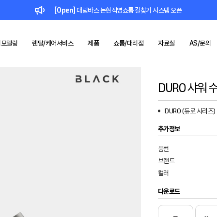
[Open]
대림바스 논현직영쇼룸 길찾기 시스템 오픈
리모델링
렌탈/케어서비스
제품
쇼룸/대리점
자료실
AS/문의
DURO 샤워 수
드
컬렉션
대림 바스
브랜드
1:1 문의
인증서/등록증
공지사항
키친
대림케어
쇼룸
제품소개
기술력
사업제안
리모델링
IR
렌탈/케어
브로슈어/리플렛
대리점
SNS
부품몰
레퍼런스
시공사례
시
&
DURO (듀로 시리즈)
BLACK
FÜLEN
일체형비데
욕실 리모델링
렌탈 서비스
대림바스
위생도기 기술력
주방 리모델링
스마트 욕실케어
추가정보
수전 기술력
품번
브랜드
컬러
다운로드