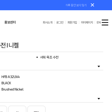
하루 동안 보지 않기
홍보센터
회사소개
로그인
회원가입
마이페이지
EN
전 I 니켈
공수첩/기타
AS/설치가이드
샤워 욕조 수전
HFB A32LN4
BLACK
Brushed Nickel