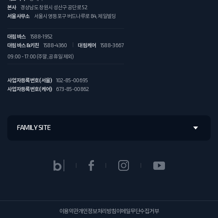
본사
경상남도 창원시 성산구 공단로 52
서울사무소
서울시 영등포구 버드나루로 84, 제일빌딩
대림 바스
1588-1952
대림 바스&키친
1588-4360
대림케어
1588-3667
09:00 - 17:00 (주말, 공휴일 제외)
사업자등록번호(서울)
102-85-00695
사업자등록번호(케어)
673-85-00862
FAMILY SITE
이용약관
개인정보처리방침
이메일무단수집거부